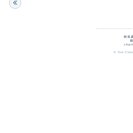
饒祗
char
© Yow Chee