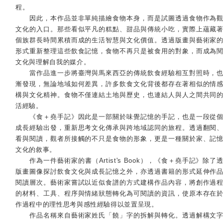
程。
因此，本作品並非單純描繪食物本身，而是試圖透過食物作為
文化的入口。那些看似平凡的糕點、甜品與傳統小吃，實際上蘊藏
個族群長時間累積而成的生活智慧與文化價值。透過版畫與藝術家
形式重新整理這些飲食記憶，食物不再只是被食用的對象，而成為
文化與理解自我的媒介。
當作品進一步將臺灣與馬來西亞的傳統飲食經驗相互對照時，
漸發現，無論地域如何差異，許多飲食文化背後都存在著相似的情
構與文化精神。食物不僅連結土地與歷史，也連結人與人之間共同
活經驗。
《食＋堯手記》因此是一部關於味覺記憶的手記，也是一段從
成長經驗出發，重新思考文化傳承與跨地域認同的旅程。透過翻閱
看與閱讀，觀者所接觸的不只是食物的形象，更是一種關於家、記
文化的敘事。
作為一件藝術家的書（
Artist's Book
），《食＋堯手記》除了
版畫圖像探討飲食文化與成長記憶之外，亦透過書籍的形式延伸作
閱讀層次。藝術家嘗試以近似食譜的方式建構作品內容，將創作過
的材料、工具、程序與情緒狀態轉化為可閱讀的資訊，使原本存在
作過程中的理性思考與感性經驗得以並置呈現。
作品名稱來自藝術家姓氏「饒」字的拆解與轉化。透過解構文