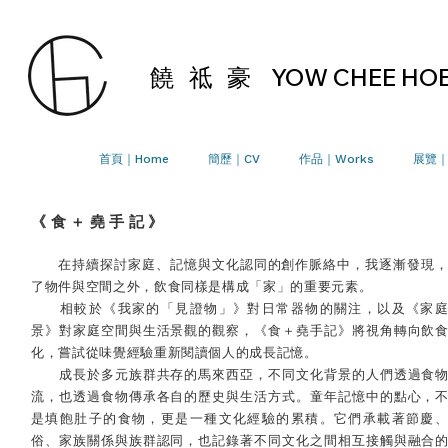
饒 祗 豪
YOW CHEE HO
首頁｜Home
簡歷｜CV
作品｜Works
展覽｜E
《食＋堯手記》
在持續探討家庭、記憶與文化認同的創作脈絡中，我逐漸發現
了物件與空間之外，飲食同樣是構成「家」的重要元素。
相較於《我家的「見證物」》對日常器物的關注，以及《家庭
景》對家庭空間與生活景觀的觀察，《食＋堯手記》將視角轉向飲
化，嘗試從味覺經驗重新閱讀個人的成長記憶。
成長於多元族群共存的馬來西亞，不同文化背景的人們透過食
流，也透過食物傳承各自的歷史與生活方式。童年記憶中的點心，
是填飽肚子的食物，更是一種文化經驗的累積。它們承載著節慶
俗、家族關係與族群認同，也記錄著不同文化之間相互接觸與融合