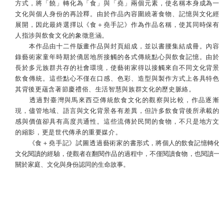
方式，將「饒」轉化為「食」與「堯」兩個元素，使名稱本身成為
文化與個人身份的再詮釋。由於作品內容圍繞著食物、記憶與文化
展開，因此最終選擇以《食＋堯手記》作為作品名稱，使其同時保
人指涉與飲食文化的象徵意涵。
本作品由十二件版畫作品與封頁組成，並以書腰集結成冊。內
錄藝術家童年時期於僑居地所接觸的各式傳統點心與飲食記憶。由
長於多元族群共存的社會環境，使藝術家得以接觸來自不同文化背
飲食傳統。這些點心不僅在口感、色彩、造型與製作方式上各具特
其背後更蘊含著節慶禮俗、生活智慧與族群文化的歷史脈絡。
透過對臺灣與馬來西亞傳統飲食文化的觀察與比較，作品逐漸
現，儘管地域、語言與文化背景各有差異，但許多飲食背後所承載
感與價值卻具有高度共通性。這些流傳於民間的食物，不只是地方
的縮影，更是世代傳承的重要媒介。
《食＋堯手記》試圖透過藝術家的
書形式，將個人的飲食記憶轉
文化閱讀的經驗，使觀者在翻閱作品的過程中，不僅閱讀食物，也閱讀
關於家庭、文化與身份認同的生命故事。