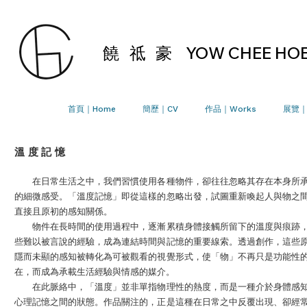
饒 祗 豪
YOW CHEE HO
首頁｜Home
簡歷｜CV
作品｜Works
展覽｜E
溫度記憶
在日常生活之中，我們習慣使用各種物件，卻往往忽略其存在本身所
的細微感受。「溫度記憶」即從這樣的忽略出發，試圖重新喚起人與物之
直接且原初的感知關係。​
物件在長時間的使用過程中，逐漸累積身體接觸所留下的溫度與痕跡
些難以被言說的經驗，成為連結時間與記憶的重要線索。透過創作，這些
隱而未顯的感知被轉化為可被觀看的視覺形式，使「物」不再只是功能性
在，而成為承載生活經驗與情感的媒介。​
在此脈絡中，「溫度」並非單指物理性的熱度，而是一種介於身體感
心理記憶之間的狀態。作品關注的，正是這種在日常之中反覆出現、卻經