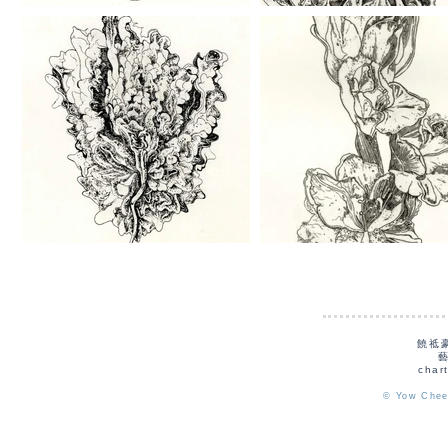
饒祗
char
© Yow Chee