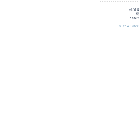
饒祗
char
© Yow Chee